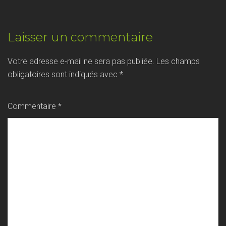
POST
Laisser un commentaire
NAVIGATION
Votre adresse e-mail ne sera pas publiée.
Les champs
obligatoires sont indiqués avec
*
Commentaire
*