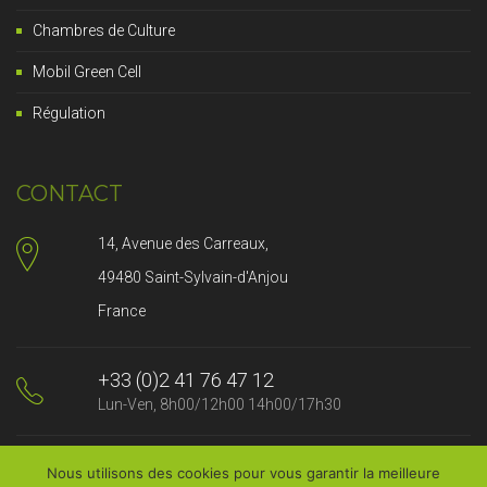
Chambres de Culture
Mobil Green Cell
Régulation
CONTACT
14, Avenue des Carreaux,
49480 Saint-Sylvain-d'Anjou
France
+33 (0)2 41 76 47 12
Lun-Ven, 8h00/12h00 14h00/17h30
contact@strader.fr
Nous utilisons des cookies pour vous garantir la meilleure