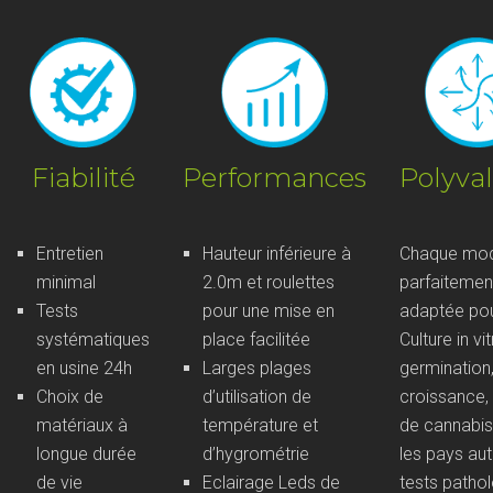
Fiabilité
Performances
Polyva
Entretien
Hauteur inférieure à
Chaque mod
minimal
2.0m et roulettes
parfaitemen
Tests
pour une mise en
adaptée pou
systématiques
place facilitée
Culture in vit
en usine 24h
Larges plages
germination
Choix de
d’utilisation de
croissance, 
matériaux à
température et
de cannabis
longue durée
d’hygrométrie
les pays aut
de vie
Eclairage Leds de
tests patho