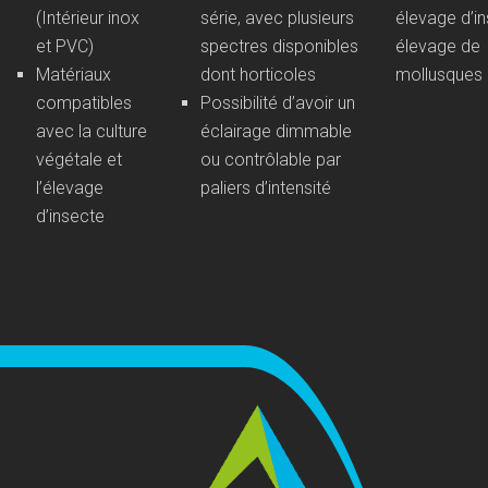
(Intérieur inox
série, avec plusieurs
élevage d’in
et PVC)
spectres disponibles
élevage de
Matériaux
dont horticoles
mollusques
compatibles
Possibilité d’avoir un
avec la culture
éclairage dimmable
végétale et
ou contrôlable par
l’élevage
paliers d’intensité
d’insecte